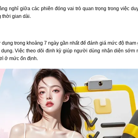
ảng nghỉ giữa các phiên đóng vai trò quan trọng trong việc duy
 thời gian dài.
ử dụng trong khoảng 7 ngày gần nhất để đánh giá mức độ tham gi
ử dụng. Việc theo dõi định kỳ giúp người dùng nhận diện sớm 
trì ở mức ổn định.