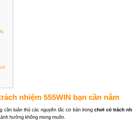
IN
ách
 trách nhiệm 555WIN bạn cần nắm
ng cần tuân thủ các nguyên tắc cơ bản trong
chơi có trách n
ác ảnh hưởng không mong muốn.