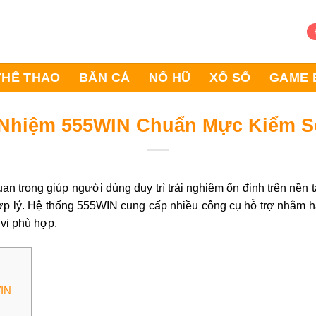
THỂ THAO
BẮN CÁ
NỔ HŨ
XỔ SỐ
GAME 
 Nhiệm 555WIN Chuẩn Mực Kiểm So
uan trọng giúp người dùng duy trì trải nghiệm ổn định trên nền
hợp lý. Hệ thống 555WIN cung cấp nhiều công cụ hỗ trợ nhằm hạn
 vi phù hợp.
WIN