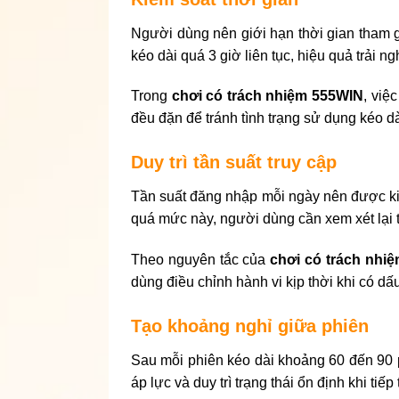
Người dùng nên giới hạn thời gian tham g
kéo dài quá 3 giờ liên tục, hiệu quả trải 
Trong
chơi có trách nhiệm 555WIN
, việ
đều đặn để tránh tình trạng sử dụng kéo d
Duy trì tần suất truy cập
Tần suất đăng nhập mỗi ngày nên được kiể
quá mức này, người dùng cần xem xét lại 
Theo nguyên tắc của
chơi có trách nhi
dùng điều chỉnh hành vi kịp thời khi có d
Tạo khoảng nghỉ giữa phiên
Sau mỗi phiên kéo dài khoảng 60 đến 90
áp lực và duy trì trạng thái ổn định khi tiếp