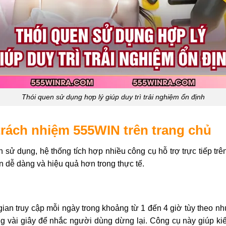
Thói quen sử dụng hợp lý giúp duy trì trải nghiệm ổn định
trách nhiệm 555WIN trên trang chủ
h sử dụng, hệ thống tích hợp nhiều công cụ hỗ trợ trực tiếp trê
n dễ dàng và hiệu quả hơn trong thực tế.
 gian truy cập mỗi ngày trong khoảng từ 1 đến 4 giờ tùy theo nh
g vài giây để nhắc người dùng dừng lại. Công cụ này giúp ki