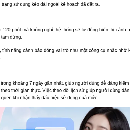
 trạng sử dụng kéo dài ngoài kế hoạch đã đặt ra.
ến 120 phút mà không nghỉ, hệ thống sẽ tự động hiển thị cản
c tạm dừng.
, tính năng cảnh báo đóng vai trò như một công cụ nhắc nhở kịp
.
ập trong khoảng 7 ngày gần nhất, giúp người dùng dễ dàng kiểm
hật theo thời gian thực. Việc theo dõi lịch sử giúp người dùng đ
i quen khi nhận thấy dấu hiệu sử dụng quá mức.