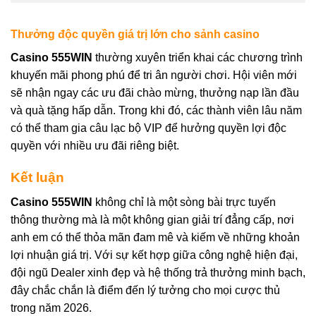
Thưởng độc quyền giá trị lớn cho sảnh casino
Casino 555WIN
thường xuyên triển khai các chương trình
khuyến mãi phong phú để tri ân người chơi. Hội viên mới
sẽ nhận ngay các ưu đãi chào mừng, thưởng nạp lần đầu
và quà tặng hấp dẫn. Trong khi đó, các thành viên lâu năm
có thể tham gia câu lạc bộ VIP để hưởng quyền lợi độc
quyền với nhiều ưu đãi riêng biệt.
Kết luận
Casino 555WIN
không chỉ là một sòng bài trực tuyến
thông thường mà là một không gian giải trí đẳng cấp, nơi
anh em có thể thỏa mãn đam mê và kiếm về những khoản
lợi nhuận giá trị. Với sự kết hợp giữa công nghệ hiện đại,
đội ngũ Dealer xinh đẹp và hệ thống trả thưởng minh bạch,
đây chắc chắn là điểm đến lý tưởng cho mọi cược thủ
trong năm 2026.