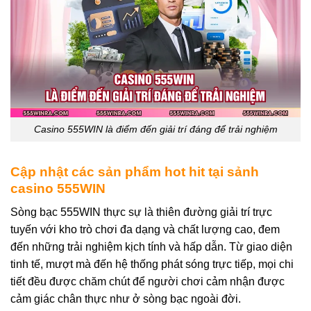
Casino 555WIN là điểm đến giải trí đáng để trải nghiệm
Cập nhật các sản phẩm hot hit tại sảnh
casino 555WIN
Sòng bạc 555WIN thực sự là thiên đường giải trí trực
tuyến với kho trò chơi đa dạng và chất lượng cao, đem
đến những trải nghiệm kịch tính và hấp dẫn. Từ giao diện
tinh tế, mượt mà đến hệ thống phát sóng trực tiếp, mọi chi
tiết đều được chăm chút để người chơi cảm nhận được
cảm giác chân thực như ở sòng bạc ngoài đời.