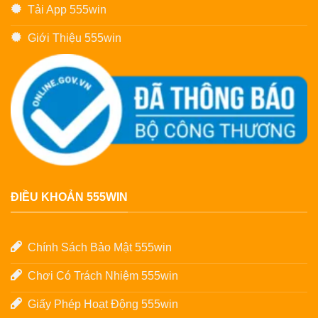
Tải App 555win
Giới Thiệu 555win
ĐIỀU KHOẢN 555WIN
Chính Sách Bảo Mật 555win
Chơi Có Trách Nhiệm 555win
Giấy Phép Hoạt Động 555win