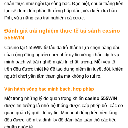
chân thực như ngồi tại sòng bạc. Đặc biệt, chuỗi thắng liên
tục sẽ đem đến phần thưởng hấp dẫn, vừa kiểm tra bản
lĩnh, vừa nâng cao trải nghiệm cá cược.
Đánh giá trải nghiệm thực tế tại sảnh casino
555WIN
Casino tại 555WIN từ lâu đã trở thành lựa chọn hàng đầu
của cộng đồng người chơi nhờ uy tín vững chắc, dịch vụ
minh bạch và trải nghiệm giải trí chất lượng. Mỗi yếu tố
trên đều được thiết kế để tạo dựng niềm tin tuyệt đối, khiến
người chơi yên tâm tham gia mà không lo rủi ro.
Vận hành sòng bạc minh bạch, hợp pháp
Một trong những lý do quan trọng khiến
casino 555WIN
được tin tưởng là nhờ hệ thống được cấp phép bởi các cơ
quan quản lý quốc tế uy tín. Mọi hoạt động trên nền tảng
đều được kiểm tra định kỳ để đảm bảo tuân thủ các tiêu
chuẩn quốc tế.