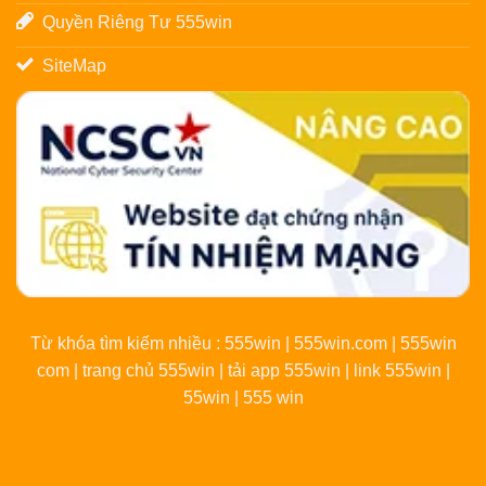
Quyền Riêng Tư 555win
SiteMap
Từ khóa tìm kiếm nhiều : 555win | 555win.com | 555win
com | trang chủ 555win | tải app 555win | link 555win |
55win | 555 win