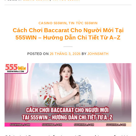
CASINO 555WIN
,
TIN TỨC 555WIN
Cách Chơi Baccarat Cho Người Mới Tại
555WIN – Hướng Dẫn Chi Tiết Từ A–Z
POSTED ON
26 THÁNG 3, 2026
BY
JOHNSMITH