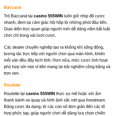
Baccarat
Trò Baccarat tại
casino 555WIN
luôn giữ nhịp độ cược
nhanh, đem lại cảm giác hồi hộp từ những phút đầu tiên.
Giao diện trực quan giúp người mới dễ dàng nắm bắt luật
chơi chỉ trong vài lượt cược.
Các dealer chuyên nghiệp tạo ra không khí sống động,
tương tác trực tiếp với người chơi qua màn hình, khiến
mỗi ván đều đầy kịch tính. Hơn nữa, mức cược linh hoạt
phù hợp với mọi ví tiền mang lại trải nghiệm công bằng và
trọn vẹn.
Roulette
Roulette tại
casino 555WIN
thực sự mê hoặc với âm
thanh bánh xe quay và hình ảnh sắc nét qua livestream.
Bảng cược đa dạng, từ các con số đơn giản đến các tổ
hợp phức tạp, giúp người chơi dễ dàng lựa chọn chiến