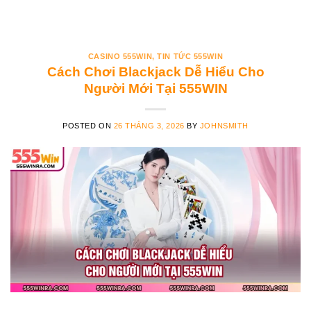
CASINO 555WIN
,
TIN TỨC 555WIN
Cách Chơi Blackjack Dễ Hiểu Cho
Người Mới Tại 555WIN
POSTED ON
26 THÁNG 3, 2026
BY
JOHNSMITH