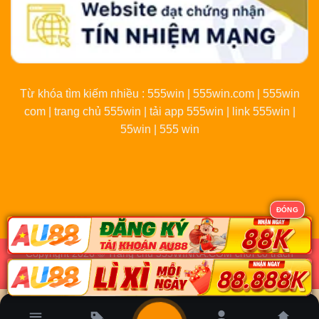
Từ khóa tìm kiếm nhiều : 555win | 555win.com | 555win
com | trang chủ 555win | tải app 555win | link 555win |
55win | 555 win
ĐÓNG
Copyright 2026 © Trang chủ 555WINRA.COM chơi có trách
nhiệm