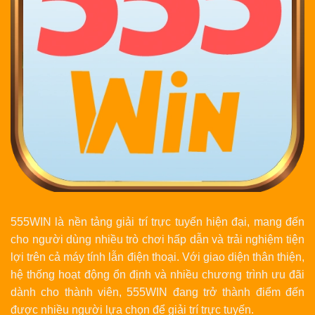
555WIN
là nền tảng giải trí trực tuyến hiện đại, mang đến
cho người dùng nhiều trò chơi hấp dẫn và trải nghiệm tiện
lợi trên cả máy tính lẫn điện thoại. Với giao diện thân thiện,
hệ thống hoạt động ổn định và nhiều chương trình ưu đãi
dành cho thành viên, 555WIN đang trở thành điểm đến
được nhiều người lựa chọn để giải trí trực tuyến.