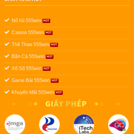
Nổ hũ 555win
Casino 555win
Thể Thao 555win
Bắn Cá 555win
Xổ Số 555win
Game Bài 555win
Khuyến Mãi 555win