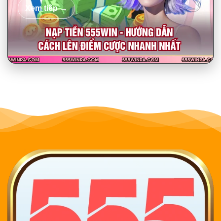
Xem tiếp →