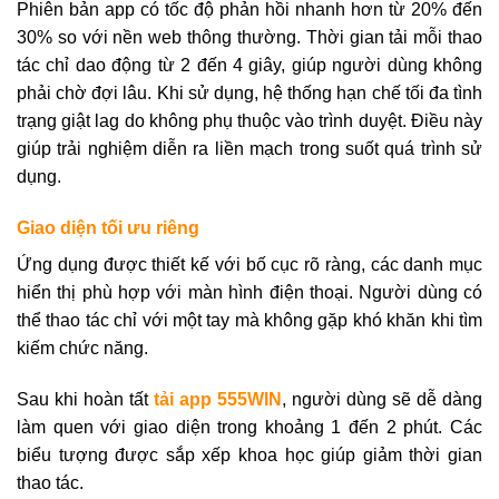
Phiên bản app có tốc độ phản hồi nhanh hơn từ 20% đến
30% so với nền web thông thường. Thời gian tải mỗi thao
tác chỉ dao động từ 2 đến 4 giây, giúp người dùng không
phải chờ đợi lâu. Khi sử dụng, hệ thống hạn chế tối đa tình
trạng giật lag do không phụ thuộc vào trình duyệt. Điều này
giúp trải nghiệm diễn ra liền mạch trong suốt quá trình sử
dụng.
Giao diện tối ưu riêng
Ứng dụng được thiết kế với bố cục rõ ràng, các danh mục
hiển thị phù hợp với màn hình điện thoại. Người dùng có
thể thao tác chỉ với một tay mà không gặp khó khăn khi tìm
kiếm chức năng.
Sau khi hoàn tất
tải app 555WIN
, người dùng sẽ dễ dàng
làm quen với giao diện trong khoảng 1 đến 2 phút. Các
biểu tượng được sắp xếp khoa học giúp giảm thời gian
thao tác.