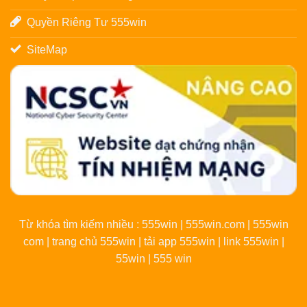
Quyền Riêng Tư 555win
SiteMap
Từ khóa tìm kiếm nhiều : 555win | 555win.com | 555win
com | trang chủ 555win | tải app 555win | link 555win |
55win | 555 win