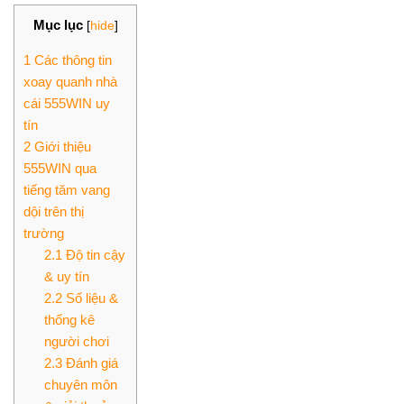
Mục lục
[
hide
]
1
Các thông tin
xoay quanh nhà
cái 555WIN uy
tín
2
Giới thiệu
555WIN qua
tiếng tăm vang
dội trên thị
trường
2.1
Độ tin cậy
& uy tín
2.2
Số liệu &
thống kê
người chơi
2.3
Đánh giá
chuyên môn