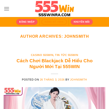
Skip
to
content
ĐĂNG NHẬP
ĐĂNG KÝ +88K
KHUYẾN MÃI
AUTHOR ARCHIVES:
JOHNSMITH
CASINO 555WIN
,
TIN TỨC 555WIN
Cách Chơi Blackjack Dễ Hiểu Cho
Người Mới Tại 555WIN
POSTED ON
26 THÁNG 3, 2026
BY
JOHNSMITH