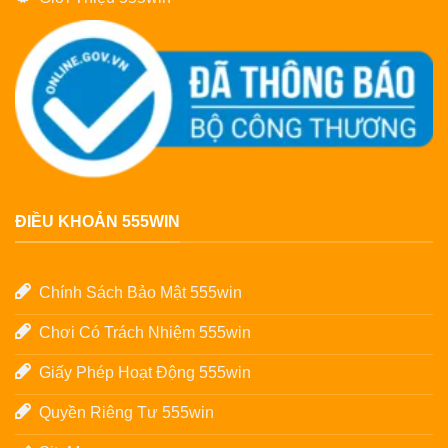
ĐIỀU KHOẢN 555WIN
Chính Sách Bảo Mật 555win
Chơi Có Trách Nhiệm 555win
Giấy Phép Hoạt Động 555win
Quyền Riêng Tư 555win