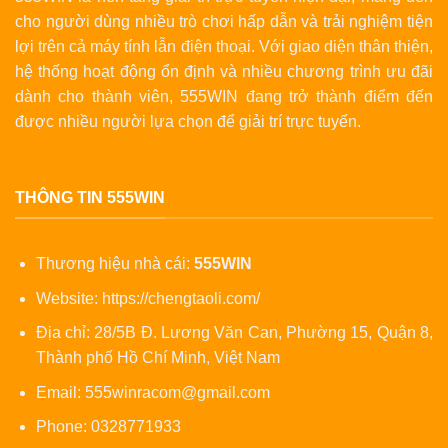
cho người dùng nhiều trò chơi hấp dẫn và trải nghiệm tiện
lợi trên cả máy tính lẫn điện thoại. Với giao diện thân thiện,
hệ thống hoạt động ổn định và nhiều chương trình ưu đãi
dành cho thành viên, 555WIN đang trở thành điểm đến
được nhiều người lựa chọn để giải trí trực tuyến.
THÔNG TIN 555WIN
Thương hiệu nhà cái:
555WIN
Website:
https://chengtaoli.com/
Địa chỉ: 28/5B Đ. Lương Văn Can, Phường 15, Quận 8,
Thành phố Hồ Chí Minh, Việt Nam
Email:
555winracom@gmail.com
Phone: 0328771933