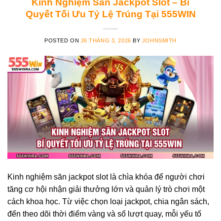
Kinh Nghiệm Săn Jackpot Slot – Bí
Quyết Tối Ưu Tỷ Lệ Trúng Tại 555WIN
POSTED ON
26 THÁNG 3, 2026
BY
JOHNSMITH
Kinh nghiệm săn jackpot slot là chìa khóa để người chơi
tăng cơ hội nhận giải thưởng lớn và quản lý trò chơi một
cách khoa học. Từ việc chọn loại jackpot, chia ngân sách,
đến theo dõi thời điểm vàng và số lượt quay, mỗi yếu tố