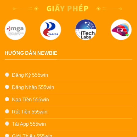
HƯỚNG DẪN NEWBIE
Đăng Ký 555win
Đăng Nhập 555win
Nạp Tiền 555win
Rút Tiền 555win
Tải App 555win
Giới Thiệu 555win