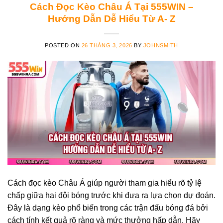
Cách Đọc Kèo Châu Á Tại 555WIN –
Hướng Dẫn Dễ Hiểu Từ A- Z
POSTED ON
26 THÁNG 3, 2026
BY
JOHNSMITH
Cách đọc kèo Châu Á giúp người tham gia hiểu rõ tỷ lệ
chấp giữa hai đội bóng trước khi đưa ra lựa chọn dự đoán.
Đây là dạng kèo phổ biến trong các trận đấu bóng đá bởi
cách tính kết quả rõ ràng và mức thưởng hấp dẫn. Hãy