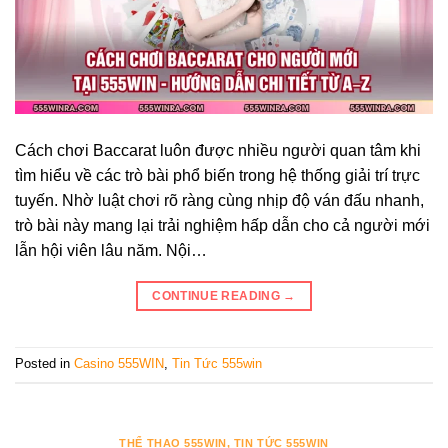
Cách chơi Baccarat luôn được nhiều người quan tâm khi
tìm hiểu về các trò bài phổ biến trong hệ thống giải trí trực
tuyến. Nhờ luật chơi rõ ràng cùng nhịp độ ván đấu nhanh,
trò bài này mang lại trải nghiệm hấp dẫn cho cả người mới
lẫn hội viên lâu năm. Nội…
CONTINUE READING
→
Posted in
Casino 555WIN
,
Tin Tức 555win
THỂ THAO 555WIN
,
TIN TỨC 555WIN