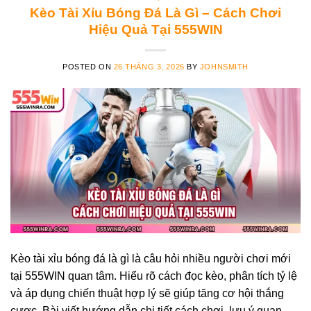
Kèo Tài Xỉu Bóng Đá Là Gì – Cách Chơi
Hiệu Quả Tại 555WIN
POSTED ON
26 THÁNG 3, 2026
BY
JOHNSMITH
Kèo tài xỉu bóng đá là gì là câu hỏi nhiều người chơi mới
tại 555WIN quan tâm. Hiểu rõ cách đọc kèo, phân tích tỷ lệ
và áp dụng chiến thuật hợp lý sẽ giúp tăng cơ hội thắng
cược. Bài viết hướng dẫn chi tiết cách chơi, lưu ý quan